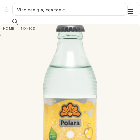
GA NAAR HOOFDINHOUD
Vind een gin, een tonic, …
Me
GINVENTORY
Zoeken
POLARA TONICA
HOME
TONICS