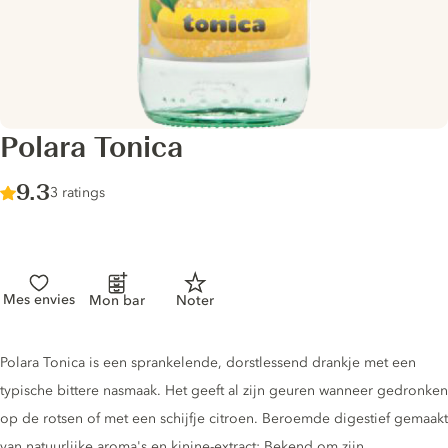
Polara Tonica
Score :
9.3
/ 10
3 ratings
Mes envies
Mon bar
Noter
Tonic description
Polara Tonica is een sprankelende, dorstlessend drankje met een
typische bittere nasmaak. Het geeft al zijn geuren wanneer gedronken
op de rotsen of met een schijfje citroen. Beroemde digestief gemaakt
van natuurlijke aroma's en kinine-extract; Bekend om zijn