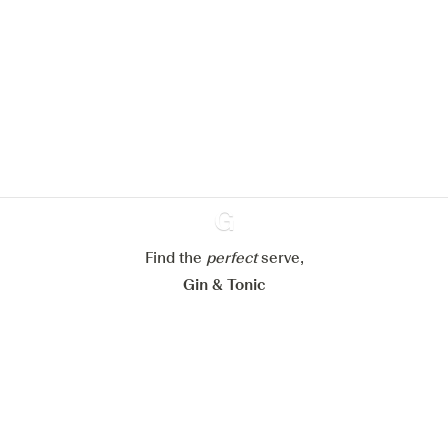
We zouden graag cookies gebruiken
om de ervaring op onze website te
verbeteren.
Meer info in verband met
ons cookiebeleid
Mijn cookie-instellingen aanpassen
Alles weigeren
Alles aanvaarden
Find the
perfect
Ginventory
serve,
Gin & Tonic
News
Contact