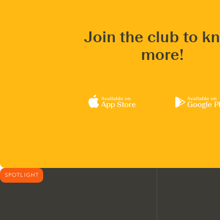
Join the club to k
more!
Available on
Available on
App Store
Google P
SPOTLIGHT