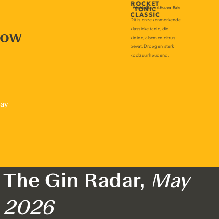
now
lay
The Gin Radar,
May
2026