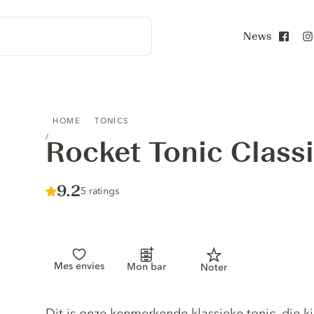
News
Face
ROCKET TONIC CLASSIC
HOME
TONICS
Rocket Tonic Class
Score :
9.2
/ 10
5 ratings
Mes envies
Mon bar
Noter
Tonic description
Dit is onze kenmerkende klassieke tonic, die k