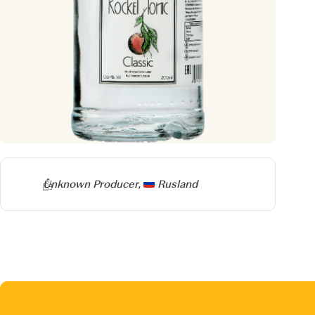
Producer
Unknown Producer,
Rusland