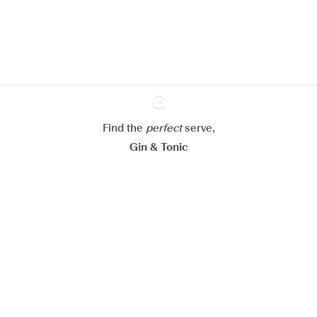
verbeteren.
Meer info in verband met
ons cookiebeleid
Mijn cookie-instellingen aanpassen
Alles weigeren
Alles aanvaarden
Find the
perfect
Ginventory
serve,
Gin & Tonic
News
Contact
Privacy Policy
Al onze Gins