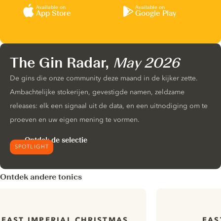
Available on
Available on
App Store
Google Play
The Gin Radar,
May 2026
De gins die onze community deze maand in de kijker zette.
Ambachtelijke stokerijen, gevestigde namen, zeldzame
releases: elk een signaal uit de data, en een uitnodiging om te
proeven en uw eigen mening te vormen.
Ontdek de selectie
SPOTLIGHT
Ontdek andere tonics
EAST IMPERIAL CHRISTMAS
EAS