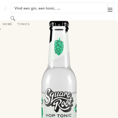
GA NAAR HOOFDINHOUD
Vind een gin, een tonic, …
Me
GINVENTORY
Zoeken
SQUARE ROOT LONDON HOP HERBAL TONIC WATER
HOME
TONICS