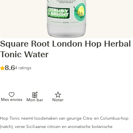
Square Root London Hop Herbal
Tonic Water
Score :
8.6
/ 10
4 ratings
Mes envies
Mon bar
Noter
Tonic description
Hop Tonic neemt loodsmaken van geurige Citra- en Columbus-hop
(natch), verse Siciliaanse citroen en aromatische botanische