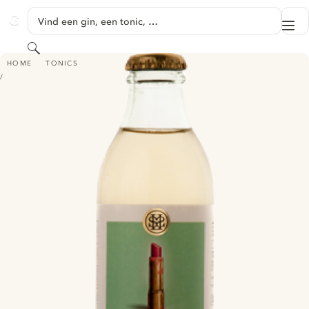
GA NAAR HOOFDINHOUD
Vind een gin, een tonic, …
Me
GINVENTORY
Zoeken
STRANGELOVE DIRTY TONIC
HOME
TONICS