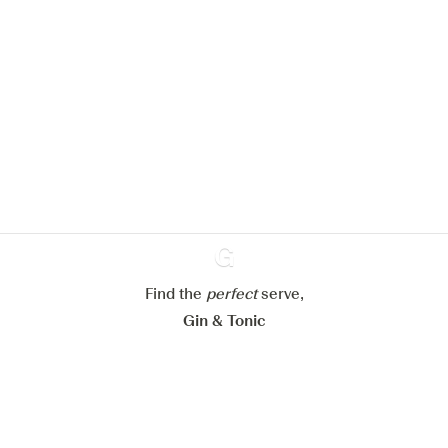
We zouden graag cookies gebruiken
om de ervaring op onze website te
verbeteren.
Meer info in verband met
ons cookiebeleid
Mijn cookie-instellingen aanpassen
Alles weigeren
Alles aanvaarden
Find the
perfect
Ginventory
serve,
Gin & Tonic
News
Contact