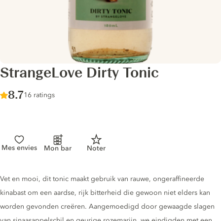
StrangeLove Dirty Tonic
Score :
8.7
/ 10
16 ratings
Mes envies
Mon bar
Noter
Tonic description
Vet en mooi, dit tonic maakt gebruik van rauwe, ongeraffineerde
kinabast om een ​​aardse, rijk bitterheid die gewoon niet elders kan
worden gevonden creëren. Aangemoedigd door gewaagde slagen
van sinaasappelschil en geurige rozemarijn, we eindigden met een