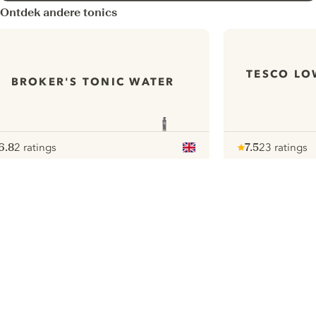
Ontdek andere tonics
TESCO LO
BROKER'S TONIC WATER
6.8
2 ratings
7.5
23 ratings
ote :
 10
pour
Note :
/ 10
pour
ui.nextImg