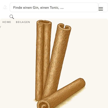
SPRINGE ZU HAUPTINHALT
Finde einen Gin, einen Tonic, …
Me
GINVENTORY
Suchen
ZIMT
HOME
BEILAGEN