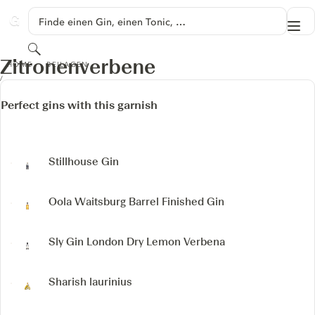
SPRINGE ZU HAUPTINHALT
Finde einen Gin, einen Tonic, …
Me
GINVENTORY
Suchen
ZITRONENVERBENE
Zitronenverbene
HOME
BEILAGEN
Perfect gins with this garnish
Stillhouse Gin
Oola Waitsburg Barrel Finished Gin
Sly Gin London Dry Lemon Verbena
Sharish laurinius