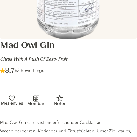
Mad Owl Gin
-
Citrus With A Rush Of Zesty Fruit
Score :
8.7
/ 10
63 Bewertungen
Mes envies
Mon bar
Noter
Gin description
Mad Owl Gin Citrus ist ein erfrischender Cocktail aus
Wacholderbeeren, Koriander und Zitrusfrüchten. Unser Ziel war es,