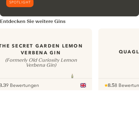
SPOTLIGHT
Entdecken Sie weitere Gins
THE SECRET GARDEN LEMON
QUAGL
VERBENA GIN
(Formerly Old Curiosity Lemon
Verbena Gin)
8.3
9 Bewertungen
8.5
8 Bewertu
ote :
 10
pour
Note :
/ 10
pour
ui.nextImg