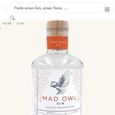
SPRINGE ZU HAUPTINHALT
Finde einen Gin, einen Tonic, …
Me
GINVENTORY
Suchen
MAD OWL GIN - CITRUS WITH A RUSH OF ZESTY FRUIT
HOME
GINS