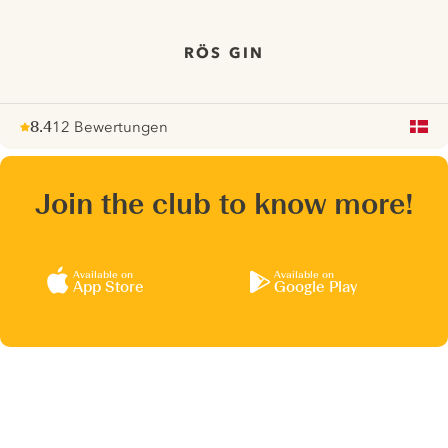
RÖS GIN
8.4
12 Bewertungen
Note :
/ 10
pour
Join the club to know more!
Available on
Available on
App Store
Google Play