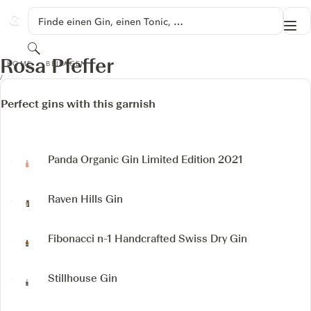
SPRINGE ZU HAUPTINHALT
Finde einen Gin, einen Tonic, …
Me
GINVENTORY
Suchen
ROSA PFEFFER
Rosa Pfeffer
HOME
BEILAGEN
Perfect gins with this garnish
Panda Organic Gin
Limited Edition 2021
Raven Hills Gin
Fibonacci n-1
Handcrafted Swiss Dry Gin
Stillhouse Gin