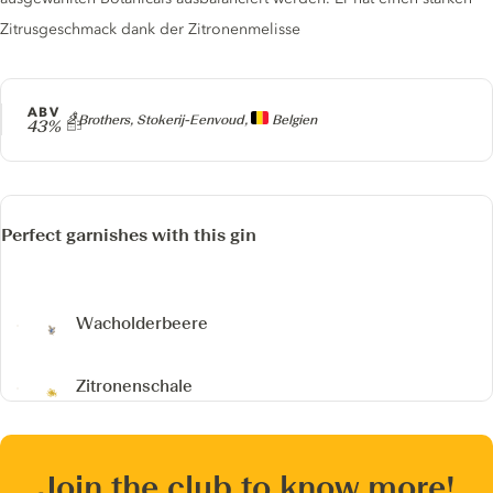
Zitrusgeschmack dank der Zitronenmelisse
ABV
Producer
2 Brothers, Stokerij-Eenvoud,
Belgien
43%
Perfect garnishes with this gin
Wacholderbeere
Zitronenschale
Join the club to know more!