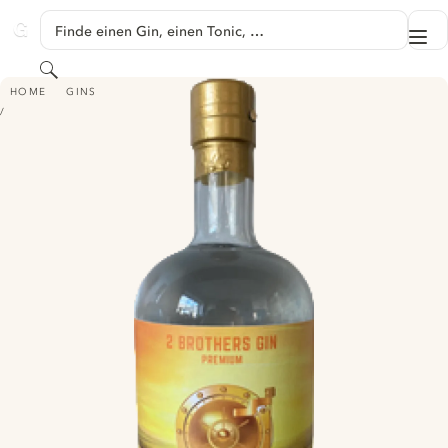
SPRINGE ZU HAUPTINHALT
Finde einen Gin, einen Tonic, …
Me
GINVENTORY
Suchen
2 BROTHERS® PREMIUM GIN CITRUS
HOME
GINS