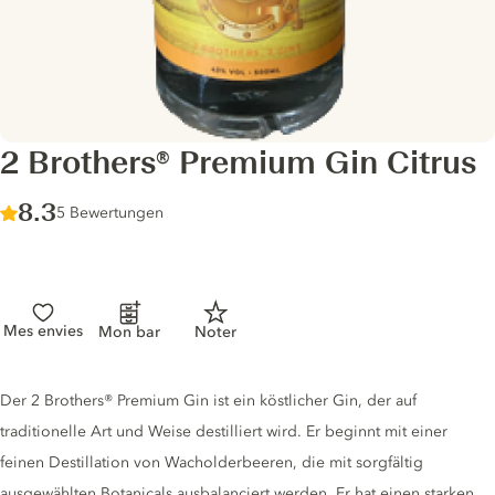
2 Brothers® Premium Gin Citrus
Score :
8.3
/ 10
5 Bewertungen
Mes envies
Mon bar
Noter
Gin description
Der 2 Brothers® Premium Gin ist ein köstlicher Gin, der auf
traditionelle Art und Weise destilliert wird. Er beginnt mit einer
feinen Destillation von Wacholderbeeren, die mit sorgfältig
ausgewählten Botanicals ausbalanciert werden. Er hat einen starken