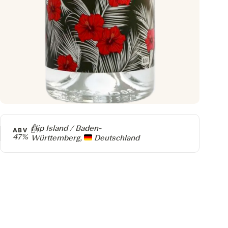
Producer
Hip Island / Baden-
ABV
47%
Württemberg,
Deutschland