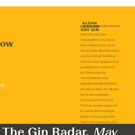
now
lay
The Gin Radar,
May