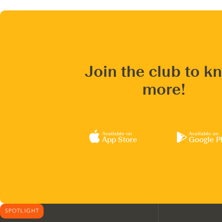
Join the club to k
more!
Available on
Available on
App Store
Google P
SPOTLIGHT