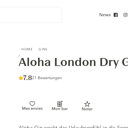
News
Face
ALOHA LONDON DRY GIN
HOME
GINS
Aloha London Dry 
Score :
7.8
/ 10
21 Bewertungen
Mes envies
Mon bar
Noter
Gin description
Aloha Gin weckt das Urlaubsgefühl in dir. Son