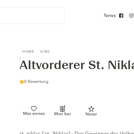
News
Face
ALTVORDERER ST. NIKLAS GIN
HOME
GINS
Altvorderer St. Nikl
0 Bewertung
Mes envies
Mon bar
Noter
Gin description
st. niklas ['st. 'Niklas] · Der Gewinner des Vol