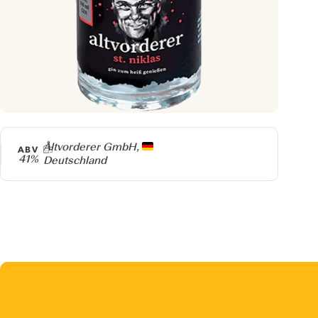
Producer
Altvorderer GmbH,
ABV
41%
Deutschland