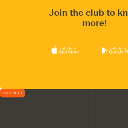
Join the club to k
more!
Available on
Available on
App Store
Google P
SPOTLIGHT