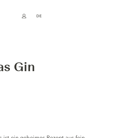
DE
Mein Konto
book
Instagram
EN
FR
NL
ES
as Gin
kes ist ein geheimes Rezept aus fein