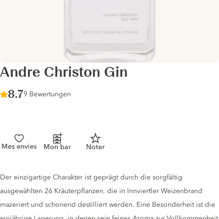
Andre Christon Gin
Score :
8.7
/ 10
9 Bewertungen
Mes envies
Mon bar
Noter
Gin description
Der einzigartige Charakter ist geprägt durch die sorgfältig
ausgewählten 26 Kräuterpflanzen, die in Innviertler Weizenbrand
mazeriert und schonend destilliert werden. Eine Besonderheit ist die
einjährige Lagerung, in denen sein feines Aroma zur Vollkommenheit