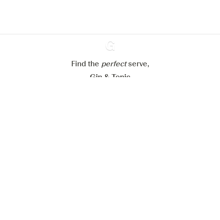
Alle Cookies ablehnen
Alle Cookies akzeptieren
Find the
perfect
Ginventory
serve,
Gin & Tonic
News
Contact
Privacy Policy
Alle unsere Gins
Cookies Settings