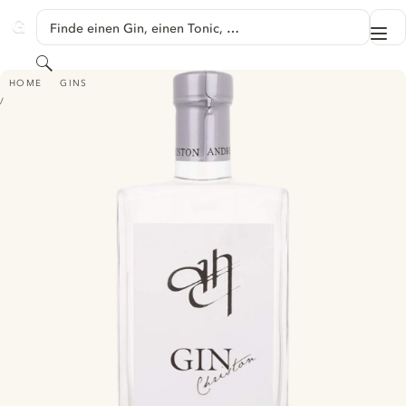
SPRINGE ZU HAUPTINHALT
Finde einen Gin, einen Tonic, …
Me
GINVENTORY
Suchen
ANDRE CHRISTON GIN
HOME
GINS