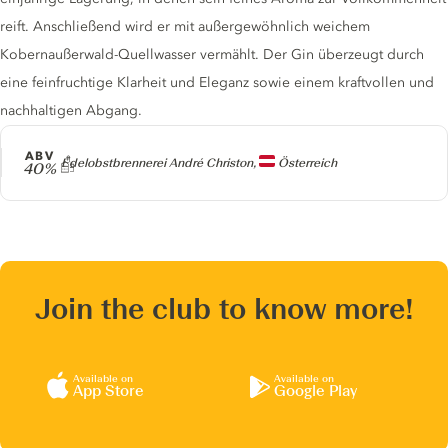
reift. Anschließend wird er mit außergewöhnlich weichem
Kobernaußerwald-Quellwasser vermählt. Der Gin überzeugt durch
eine feinfruchtige Klarheit und Eleganz sowie einem kraftvollen und
nachhaltigen Abgang.
ABV
Producer
Edelobstbrennerei André Christon,
Österreich
40%
Join the club to know more!
Available on
Available on
App Store
Google Play