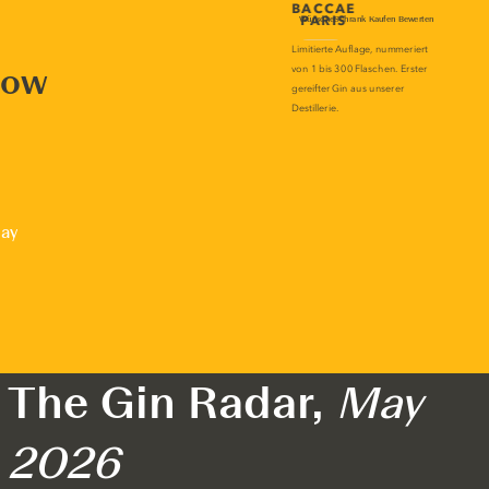
now
lay
The Gin Radar,
May
2026