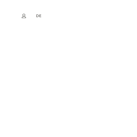
DE
Mein Konto
book
Instagram
EN
FR
NL
ES