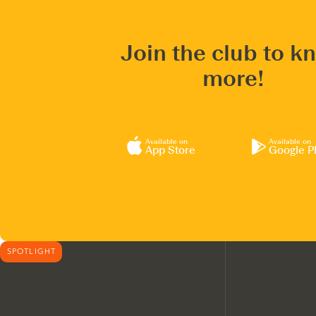
Join the club to k
more!
Available on
Available on
App Store
Google P
SPOTLIGHT