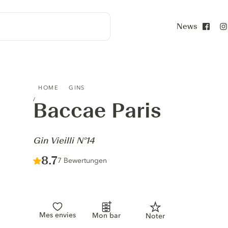
News
Face
BACCAE PARIS - GIN VIEILLI N°14
HOME
GINS
Baccae Paris
-
Gin Vieilli N°14
Score :
8.7
/ 10
7 Bewertungen
Mes envies
Mon bar
Noter