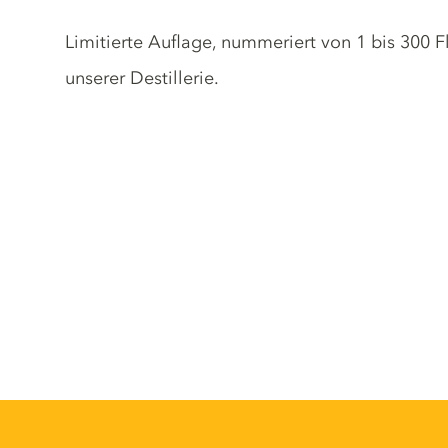
Gin description
Limitierte Auflage, nummeriert von 1 bis 300 Fl
unserer Destillerie.