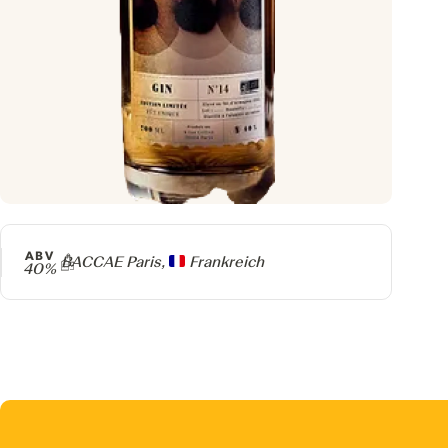
ABV
Producer
BACCAE Paris,
Frankreich
40%