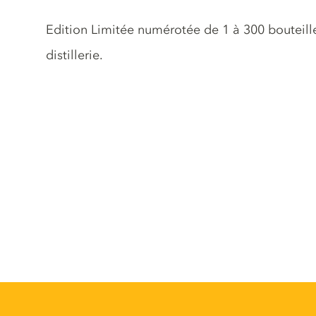
Description du gin
Edition Limitée numérotée de 1 à 300 bouteilles
distillerie.