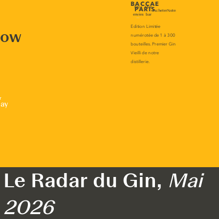
now
r
lay
Le Radar du Gin,
Mai
2026