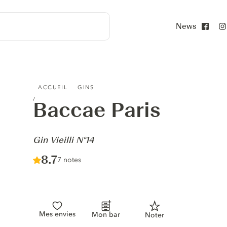
News
Face
BACCAE PARIS - GIN VIEILLI N°14
ACCUEIL
GINS
Baccae Paris
-
Gin Vieilli N°14
Score :
8.7
/ 10
7 notes
Mes envies
Mon bar
Noter