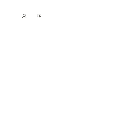
FR
Mon compte
book
Instagram
EN
DE
NL
ES