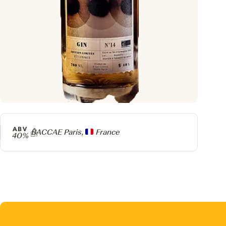
ABV
Producteur
BACCAE Paris,
France
40%