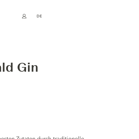
DE
Mein Konto
book
Instagram
EN
FR
NL
ES
ld Gin
esten Zutaten durch traditionelle