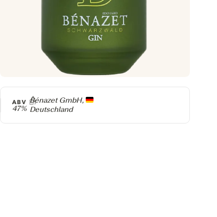
Producer
Bénazet GmbH,
ABV
47%
Deutschland