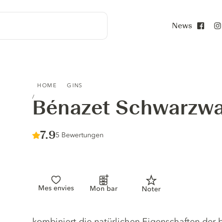
News
Face
BÉNAZET SCHWARZWALD GIN
HOME
GINS
Bénazet Schwarzwa
Score :
7.9
/ 10
5 Bewertungen
Mes envies
Mon bar
Noter
Gin description
kombiniert die natürlichen Eigenschaften der b