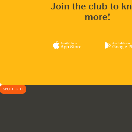
Join the club to k
more!
Available on
Available on
App Store
Google P
SPOTLIGHT