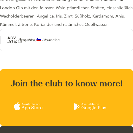
London Gin mit den feinsten Wald pflanzlichen Stoffen, einschließlich
Wacholderbeeren, Angelica, Iris, Zimt, Süßholz, Kardamom, Anis,
Kümmel, Zitrone, Koriander und natürliches Quellwasser.
ABV
Producer
Berryshka,
Slowenien
40%
Join the club to know more!
Available on
Available on
App Store
Google Play