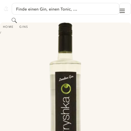
SPRINGE ZU HAUPTINHALT
Finde einen Gin, einen Tonic, …
Me
GINVENTORY
Suchen
BERRYSHKA LONDON GIN
HOME
GINS