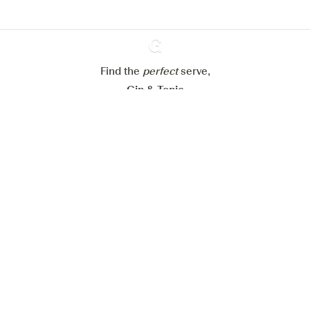
Alle Cookies ablehnen
Alle Cookies akzeptieren
Find the
perfect
Ginventory
serve,
Gin & Tonic
News
Contact
Privacy Policy
Alle unsere Gins
Cookies Settings