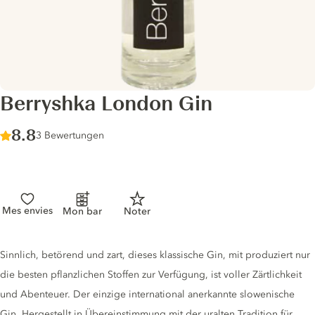
Berryshka London Gin
Score :
8.8
/ 10
3 Bewertungen
Mes envies
Mon bar
Noter
Gin description
Sinnlich, betörend und zart, dieses klassische Gin, mit produziert nur
die besten pflanzlichen Stoffen zur Verfügung, ist voller Zärtlichkeit
und Abenteuer. Der einzige international anerkannte slowenische
Gin. Hergestellt in Übereinstimmung mit der uralten Tradition für