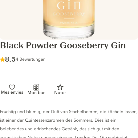
Black Powder Gooseberry Gin
Score :
8.5
/ 10
4 Bewertungen
Mes envies
Mon bar
Noter
Gin description
Fruchtig und blumig, der Duft von Stachelbeeren, die köcheln lassen,
ist einer der Quintessenzaromen des Sommers. Dies ist ein
belebendes und erfrischendes Getränk, das sich gut mit den
aromatischen Noten unseres eigenen London Dry Gin verbindet.