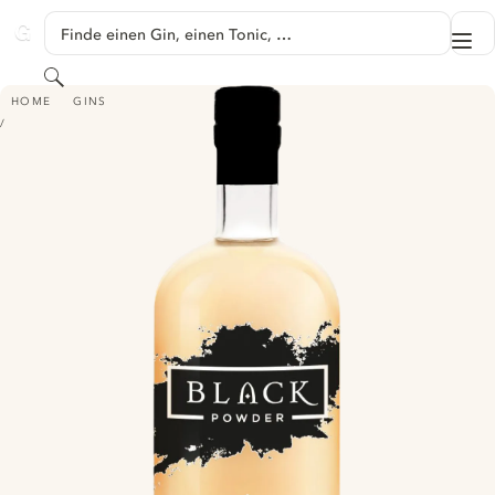
SPRINGE ZU HAUPTINHALT
Finde einen Gin, einen Tonic, …
Me
GINVENTORY
Suchen
BLACK POWDER GOOSEBERRY GIN
HOME
GINS