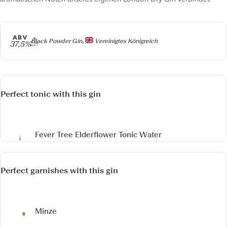
ABV
Producer
Black Powder Gin,
Vereinigtes Königreich
37,5%
Perfect tonic with this gin
Fever Tree Elderflower Tonic Water
Perfect garnishes with this gin
Minze