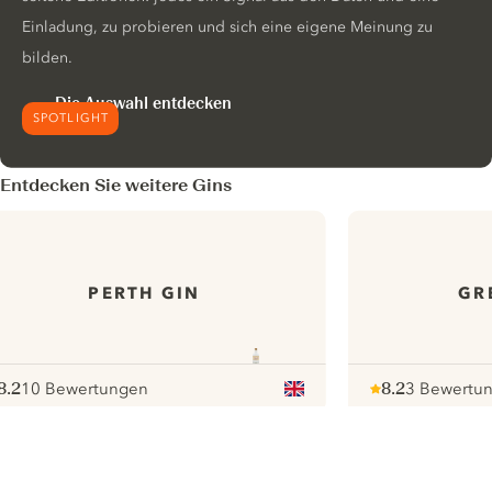
Einladung, zu probieren und sich eine eigene Meinung zu
bilden.
Die Auswahl entdecken
SPOTLIGHT
Entdecken Sie weitere Gins
PERTH GIN
GR
8.2
10 Bewertungen
8.2
3 Bewertu
ote :
 10
pour
Note :
/ 10
pour
ui.nextImg