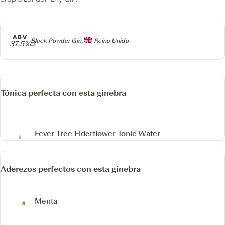
ABV
Producer
Black Powder Gin,
Reino Unido
37,5%
Tónica perfecta con esta ginebra
Fever Tree Elderflower Tonic Water
Aderezos perfectos con esta ginebra
Menta