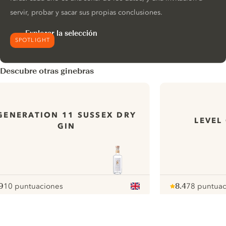
servir, probar y sacar sus propias conclusiones.
Explorar la selección
SPOTLIGHT
Descubre otras ginebras
GENERATION 11 SUSSEX DRY
LEVEL
GIN
9
10 puntuaciones
8.4
78 puntuac
ote :
 10
pour
Note :
/ 10
pour
ui.nextImg