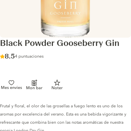
Black Powder Gooseberry Gin
Score :
8.5
/ 10
4 puntuaciones
Mes envies
Mon bar
Noter
Gin description
Frutal y floral, el olor de las grosellas a fuego lento es uno de los
aromas por excelencia del verano. Esta es una bebida vigorizante y
refrescante que combina bien con las notas aromáticas de nuestra
propia London Dry Gin.