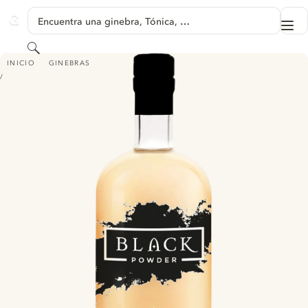
SALTAR A CONTENIDO
Encuentra una ginebra, Tónica, …
Me
GINVENTORY
Buscar
BLACK POWDER GOOSEBERRY GIN
INICIO
GINEBRAS