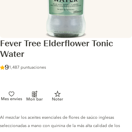
Fever Tree Elderflower Tonic
Water
Score :
9
/ 10
1,487 puntuaciones
Mes envies
Mon bar
Noter
Tonic description
Al mezclar los aceites esenciales de flores de saúco inglesas
seleccionadas a mano con quinina de la más alta calidad de los