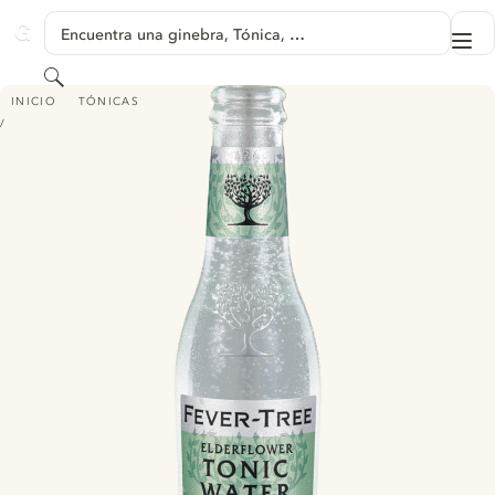
SALTAR A CONTENIDO
Encuentra una ginebra, Tónica, …
Me
GINVENTORY
Buscar
FEVER TREE ELDERFLOWER TONIC WATER
INICIO
TÓNICAS