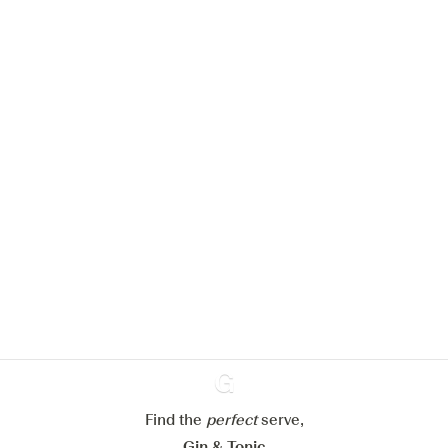
Nous aimerions utiliser des cookies
pour améliorer l’expérience de notre
site web.
En savoir plus sur
notre politique de gestion des
cookies
Paramétrer mes cookies
Find the
perfect
Ginventory
serve,
Refuser tout
Accepter tout
Gin & Tonic