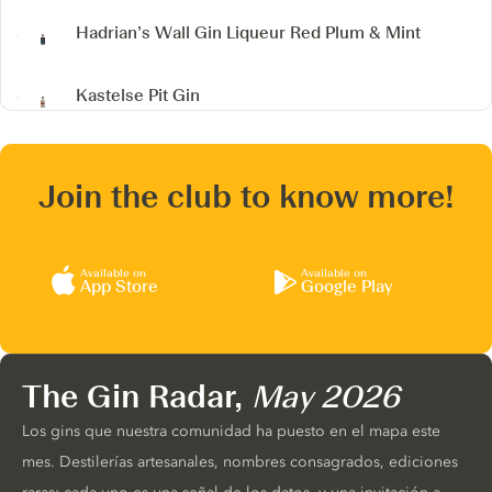
Hadrian’s Wall Gin Liqueur
Red Plum & Mint
Kastelse Pit Gin
Join the club to know more!
Available on
Available on
App Store
Google Play
The Gin Radar,
May 2026
Los gins que nuestra comunidad ha puesto en el mapa este
mes. Destilerías artesanales, nombres consagrados, ediciones