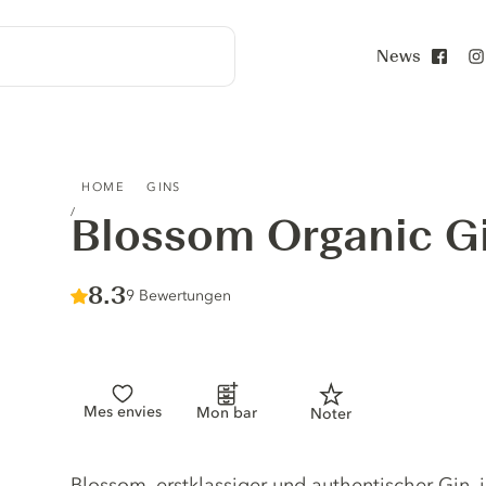
News
Face
BLOSSOM ORGANIC GIN
HOME
GINS
Blossom Organic G
Score :
8.3
/ 10
9 Bewertungen
Mes envies
Mon bar
Noter
Gin description
Blossom, erstklassiger und authentischer Gin, 