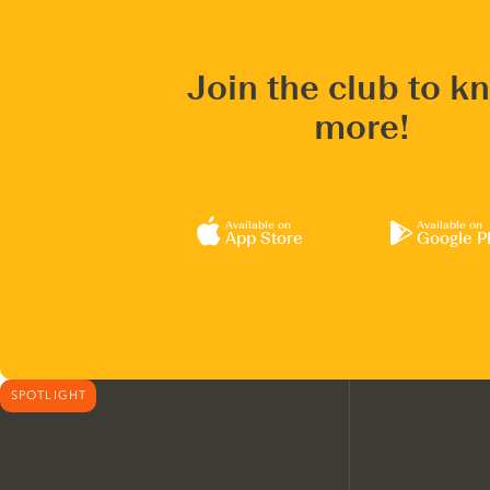
Join the club to k
more!
Available on
Available on
App Store
Google P
SPOTLIGHT