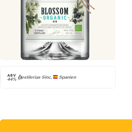
ABV
Producer
Destilerias Sinc,
Spanien
44%