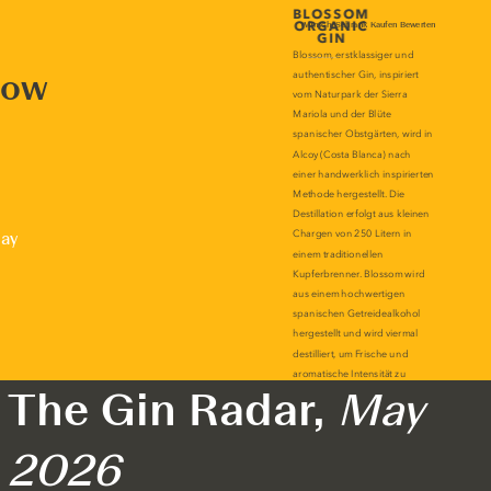
now
lay
The Gin Radar,
May
2026