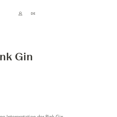
DE
Mein Konto
book
Instagram
EN
FR
NL
ES
nk Gin
ge Interpretation der Pink Gin