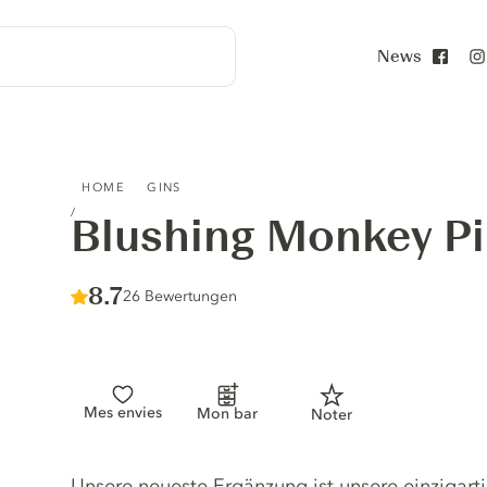
News
Face
BLUSHING MONKEY PINK GIN
HOME
GINS
Blushing Monkey Pi
Score :
8.7
/ 10
26 Bewertungen
Mes envies
Mon bar
Noter
Gin description
Unsere neueste Ergänzung ist unsere einzigarti