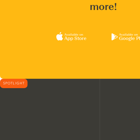
more!
Available on
Available on
App Store
Google P
SPOTLIGHT