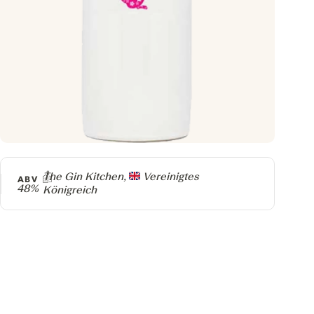
Producer
The Gin Kitchen,
Vereinigtes
ABV
48%
Königreich