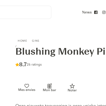
News
Face
BLUSHING MONKEY PINK GIN
HOME
GINS
Blushing Monkey Pi
Score :
8.7
/ 10
26 ratings
Mes envies
Mon bar
Noter
Gin description
Onze nieuwste toevoeging is onze unieke interp