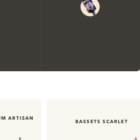
We zouden graag cookies
gebruiken om de ervaring op
onze website te verbeteren.
UM ARTISAN
BASSETS SCARLET
Meer info in verband met
ons cookiebeleid