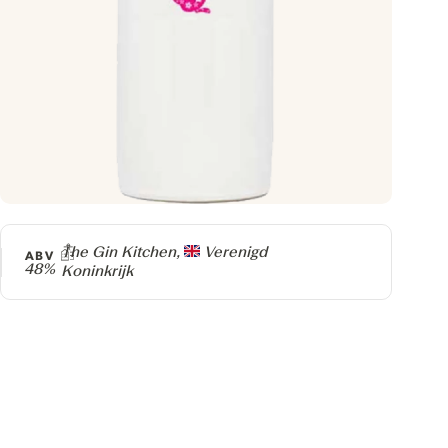
Producer
The Gin Kitchen,
Verenigd
ABV
48%
Koninkrijk