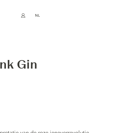
NL
Mijn account
book
Instagram
EN
FR
DE
ES
nk Gin
retatie van de roze jeneverrevolutie -