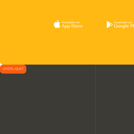
Available on
Available on
App Store
Google P
SPOTLIGHT