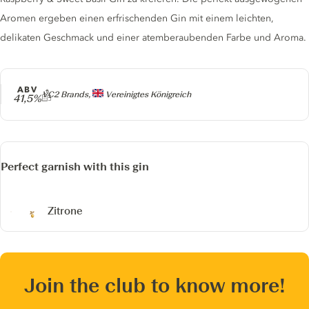
Aromen ergeben einen erfrischenden Gin mit einem leichten,
delikaten Geschmack und einer atemberaubenden Farbe und Aroma.
ABV
Producer
VC2 Brands,
Vereinigtes Königreich
41,5%
Perfect garnish with this gin
Zitrone
Join the club to know more!