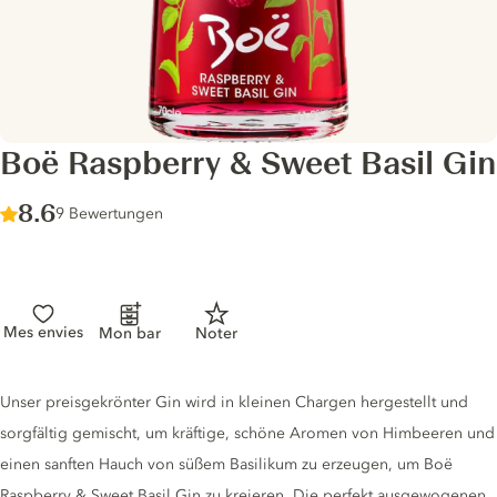
Boë Raspberry & Sweet Basil Gin
Score :
8.6
/ 10
9 Bewertungen
Mes envies
Mon bar
Noter
Gin description
Unser preisgekrönter Gin wird in kleinen Chargen hergestellt und
sorgfältig gemischt, um kräftige, schöne Aromen von Himbeeren und
einen sanften Hauch von süßem Basilikum zu erzeugen, um Boë
Raspberry & Sweet Basil Gin zu kreieren. Die perfekt ausgewogenen