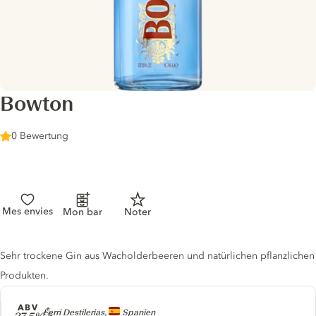
Bowton
0 Bewertung
Mes envies
Mon bar
Noter
Gin description
Sehr trockene Gin aus Wacholderbeeren und natürlichen pflanzlichen
Produkten.
ABV
Producer
Ferri Destilerias,
Spanien