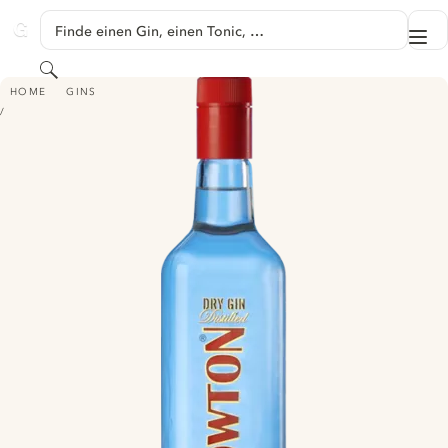
SPRINGE ZU HAUPTINHALT
Finde einen Gin, einen Tonic, …
Me
GINVENTORY
Suchen
BOWTON
HOME
GINS