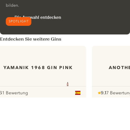
bilden.
Die Auswahl entdecken
SPOTLIGHT
Entdecken Sie weitere Gins
YAMANIK 1968 GIN PINK
ANOTHE
6
1 Bewertung
9.1
7 Bewertun
ote :
 10
pour
Note :
/ 10
pour
ui.nextImg