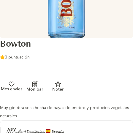
Bowton
0 puntuación
Mes envies
Mon bar
Noter
Gin description
Muy ginebra seca hecha de bayas de enebro y productos vegetales
naturales.
ABV
Producer
Ferri Destilerias,
España