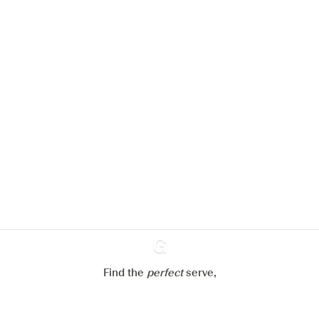
Nous aimerions utiliser des cookies
pour améliorer l’expérience de notre
site web.
En savoir plus sur
notre politique de gestion des
cookies
Paramétrer mes cookies
Refuser tout
Accepter tout
Find the
perfect
Ginventory
serve,
Gin & Tonic