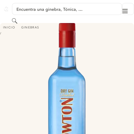
SALTAR A CONTENIDO
Encuentra una ginebra, Tónica, …
Me
GINVENTORY
Buscar
BOWTON
INICIO
GINEBRAS