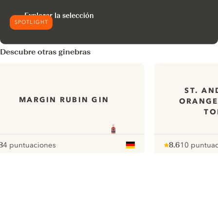
Explorar la selección
SPOTLIGHT
Descubre otras ginebras
ST. AN
MARGIN RUBIN GIN
ORANGE
TO
8
4 puntuaciones
8.6
10 puntua
ote :
 10
pour
Note :
/ 10
pour
ui.nextImg