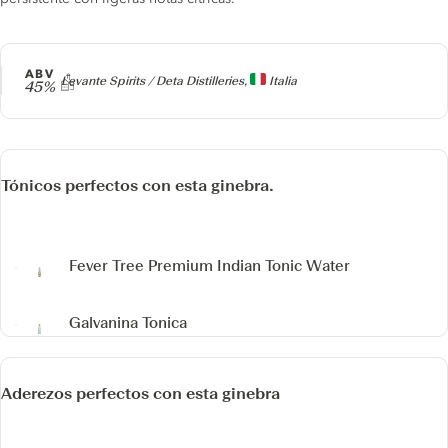
ABV
Producer
Levante Spirits / Deta Distilleries,
Italia
45%
Tónicos perfectos con esta ginebra.
Fever Tree Premium Indian Tonic Water
Galvanina Tonica
Aderezos perfectos con esta ginebra