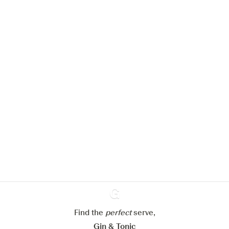
Nous aimerions utiliser des cookies
pour améliorer l’expérience de notre
site web.
En savoir plus sur
notre politique de gestion des
cookies
Paramétrer mes cookies
Find the
perfect
Ginventory
serve,
Refuser tout
Accepter tout
Gin & Tonic