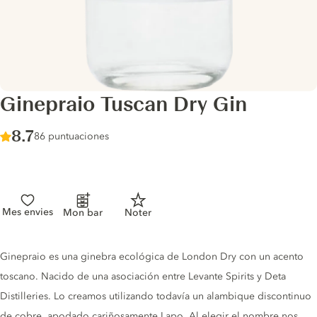
Ginepraio Tuscan Dry Gin
Score :
8.7
/ 10
86 puntuaciones
Mes envies
Mon bar
Noter
Gin description
Ginepraio es una ginebra ecológica de London Dry con un acento
toscano. Nacido de una asociación entre Levante Spirits y Deta
Distilleries. Lo creamos utilizando todavía un alambique discontinuo
de cobre, apodado cariñosamente Lapo. Al elegir el nombre nos