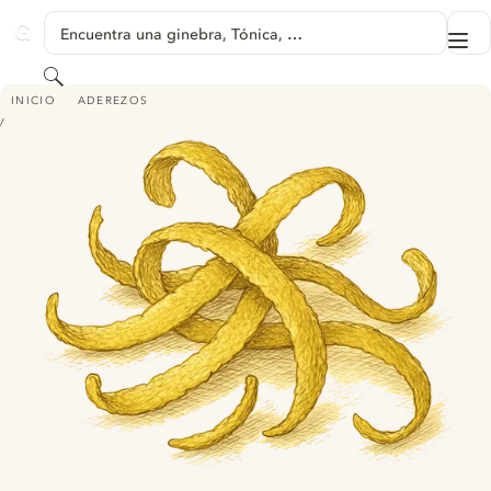
SALTAR A CONTENIDO
Encuentra una ginebra, Tónica, …
Me
GINVENTORY
Buscar
PIEL DE LIMÓN
INICIO
ADEREZOS