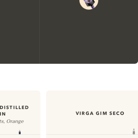
Nous aimerions utiliser des
cookies pour améliorer
l’expérience de notre site web.
DISTILLED
En savoir plus sur
notre politique de gestion
VIRGA GIM SECO
IN
des cookies
ts, Orange