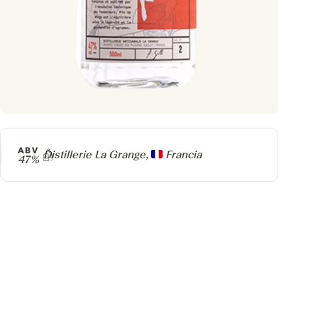
ABV
Producer
Distillerie La Grange,
Francia
47%