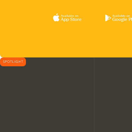
Available on
Available on
App Store
Google P
SPOTLIGHT