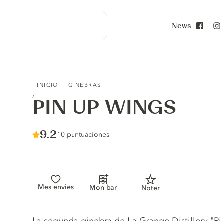
News
Face
PIN UP WINGS
INICIO
GINEBRAS
PIN UP WINGS
Score :
9.2
/ 10
10 puntuaciones
Mes envies
Mon bar
Noter
Gin description
La segunda ginebra de La Grange Distillery "P