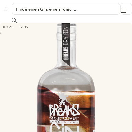
SPRINGE ZU HAUPTINHALT
Finde einen Gin, einen Tonic, …
Me
GINVENTORY
Suchen
BREAKS FÄCHERSTADT LONDON DRY GIN - ERDE LIMITED EDITION
HOME
GINS