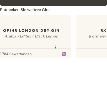
Entdecken Sie weitere Gins
OPIHR LONDON DRY GIN
RX
Arabian Edition: Black Lemon
(Formerly 
8.7
84 Bewertungen
ote :
 10
pour
ui.nextImg