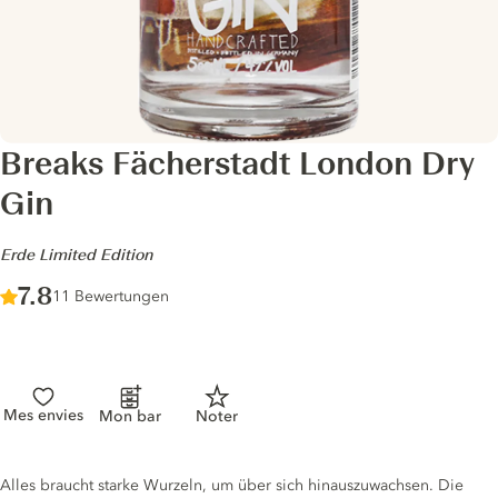
Breaks Fächerstadt London Dry
Gin
-
Erde Limited Edition
Score :
7.8
/ 10
11 Bewertungen
Mes envies
Mon bar
Noter
Gin description
Alles braucht starke Wurzeln, um über sich hinauszuwachsen. Die