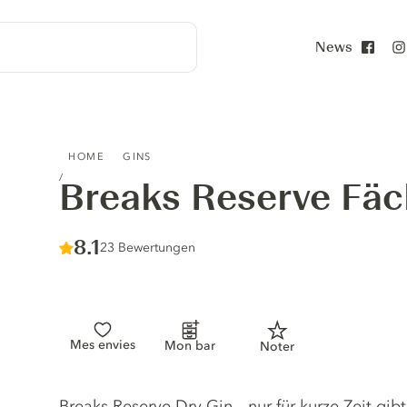
News
Face
BREAKS RESERVE FÄCHERSTADT GIN
HOME
GINS
Breaks Reserve Fäc
Score :
8.1
/ 10
23 Bewertungen
Mes envies
Mon bar
Noter
Gin description
Breaks Reserve Dry Gin – nur für kurze Zeit gib