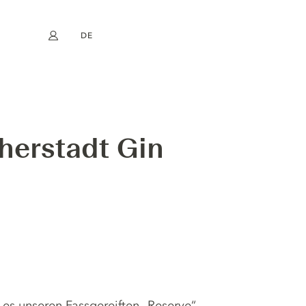
DE
Mein Konto
book
Instagram
EN
FR
NL
ES
herstadt Gin
t es unseren Fassgereiften „Reserve“