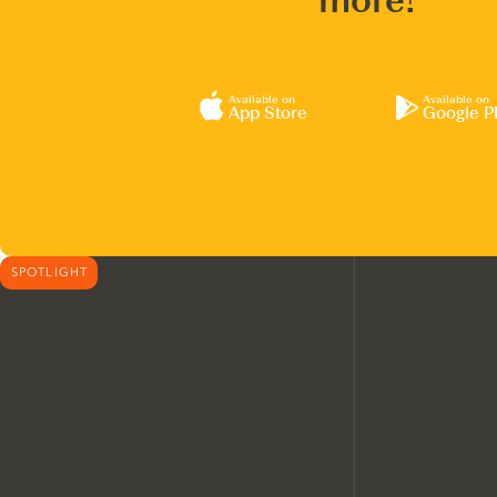
more!
Available on
Available on
App Store
Google P
SPOTLIGHT