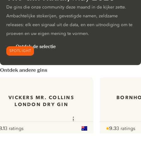
De gins die onze community deze maand in de kijker zette.
Ambachtelijke stokerijen, gevestigde namen, zeldzame
releases: elk een signaal uit de data, en een uitnodiging om te
proeven en uw eigen mening te vormen.
Ontdek de selectie
SPOTLIGHT
Ontdek andere gins
VICKERS MR. COLLINS
BORNHO
LONDON DRY GIN
8.1
3 ratings
9.3
3 ratings
ote :
 10
pour
Note :
/ 10
pour