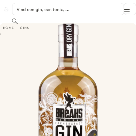
GA NAAR HOOFDINHOUD
Vind een gin, een tonic, …
Me
GINVENTORY
Zoeken
BREAKS RESERVE FÄCHERSTADT GIN
HOME
GINS