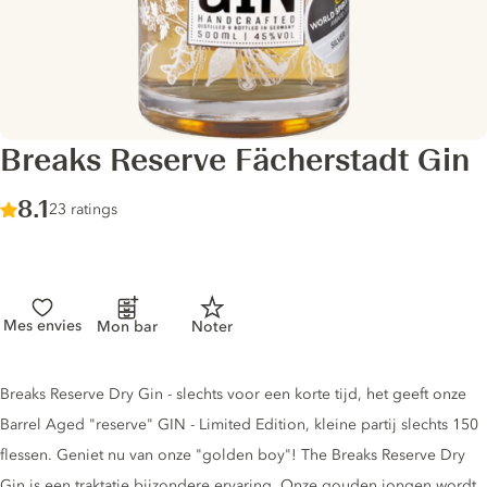
Breaks Reserve Fächerstadt Gin
Score :
8.1
/ 10
23 ratings
Mes envies
Mon bar
Noter
Gin description
Breaks Reserve Dry Gin - slechts voor een korte tijd, het geeft onze
Barrel Aged "reserve" GIN - Limited Edition, kleine partij slechts 150
flessen. Geniet nu van onze "golden boy"! The Breaks Reserve Dry
Gin is een traktatie bijzondere ervaring. Onze gouden jongen wordt