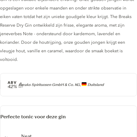
opgeslagen voor enkele maanden en onder strikte observatie in
eiken vaten totdat het zijn unieke goudgele kleur krijgt. The Breaks
Reserve Dry Gin ontwikkeld zijn frisse, elegante aroma, met zijn
jeneverbes Note - ondersteund door kardemom, lavendel en
koriander. Door de houtrijping, onze gouden jongen krijgt een
vleugje hout, vanille en caramel, waardoor de smaak boeket is
voltooid.
ABV
Producer
Breaks Spirituosen GmbH & Co. KG,
Duitsland
42%
Perfecte tonic voor deze gin
Neat