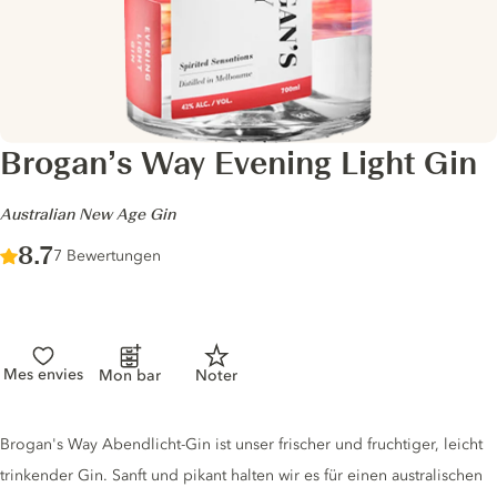
Brogan’s Way Evening Light Gin
-
Australian New Age Gin
Score :
8.7
/ 10
7 Bewertungen
Mes envies
Mon bar
Noter
Gin description
Brogan's Way Abendlicht-Gin ist unser frischer und fruchtiger, leicht
trinkender Gin. Sanft und pikant halten wir es für einen australischen