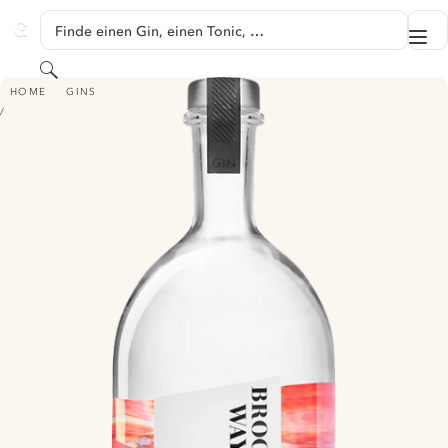
SPRINGE ZU HAUPTINHALT
Finde einen Gin, einen Tonic, …
Me
GINVENTORY
Suchen
BROGAN’S WAY EVENING LIGHT GIN - AUSTRALIAN NEW AGE GIN
HOME
GINS