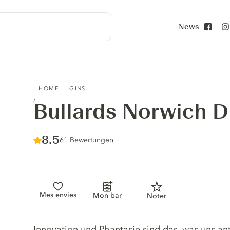
News
Face
BULLARDS NORWICH DRY GIN
HOME
GINS
Bullards Norwich D
Score :
8.5
/ 10
61 Bewertungen
Mes envies
Mon bar
Noter
Gin description
Innovation und Phantasie sind das, was uns an