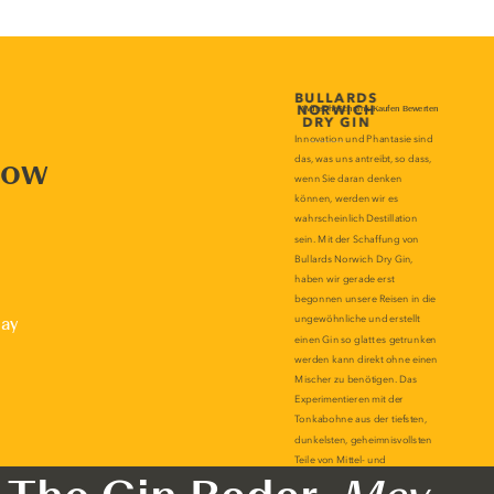
now
lay