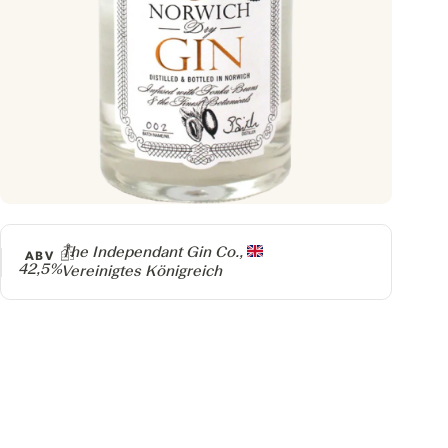
Producer
The Independant Gin Co.,
ABV
42,5%
Vereinigtes Königreich