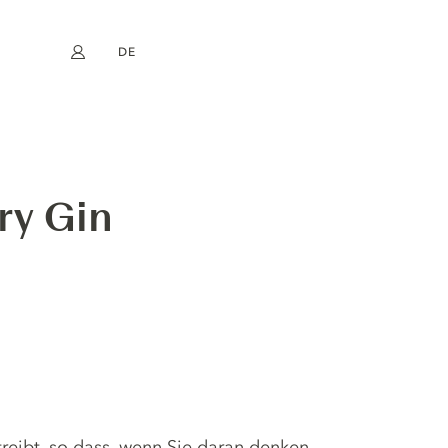
DE
Mein Konto
book
Instagram
EN
FR
NL
ES
ry Gin
treibt, so dass, wenn Sie daran denken