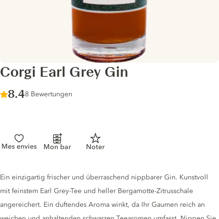
Corgi Earl Grey Gin
Score :
8.4
/ 10
8 Bewertungen
Mes envies
Mon bar
Noter
Gin description
Ein einzigartig frischer und überraschend nippbarer Gin. Kunstvoll
mit feinstem Earl Grey-Tee und heller Bergamotte-Zitrusschale
angereichert. Ein duftendes Aroma winkt, da Ihr Gaumen reich an
weichen und anhaltenden schwarzen Teearomen umfasst. Nippen Sie