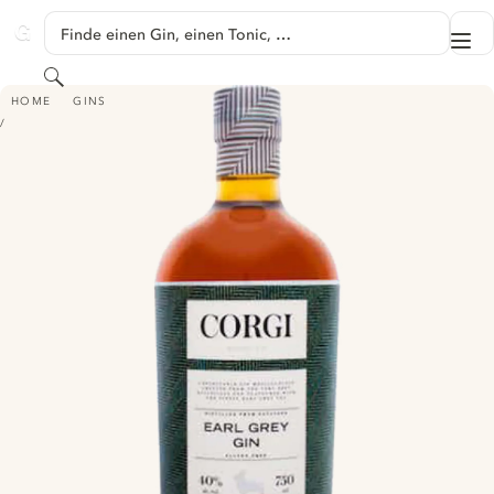
SPRINGE ZU HAUPTINHALT
Finde einen Gin, einen Tonic, …
Me
GINVENTORY
Suchen
CORGI EARL GREY GIN
HOME
GINS