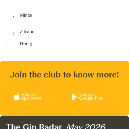
Minze
Zitrone
Honig
Join the club to know more!
Available on
Available on
App Store
Google Play
The Gin Radar,
May 2026