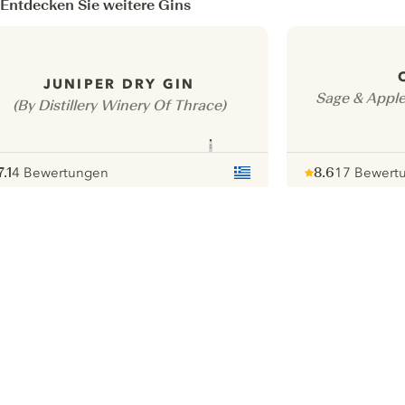
Entdecken Sie weitere Gins
JUNIPER DRY GIN
Sage & Appl
(By Distillery Winery Of Thrace)
7.1
4 Bewertungen
8.6
17 Bewert
ote :
 10
pour
Note :
/ 10
pour
ui.nextImg
Wir möchten gerne Cookies