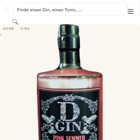
SPRINGE ZU HAUPTINHALT
Finde einen Gin, einen Tonic, …
Me
GINVENTORY
Suchen
D-GIN - PINK SUMMER
HOME
GINS