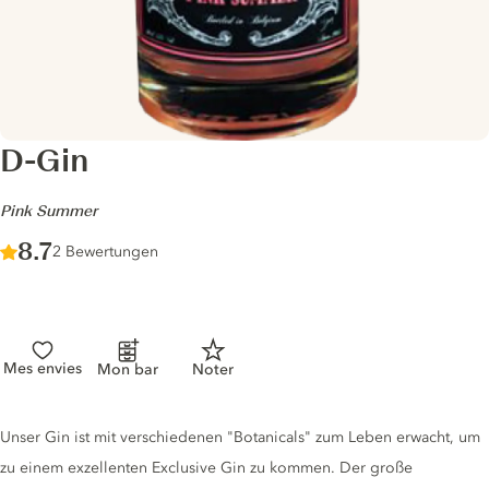
D-Gin
-
Pink Summer
Score :
8.7
/ 10
2 Bewertungen
Mes envies
Mon bar
Noter
Gin description
Unser Gin ist mit verschiedenen "Botanicals" zum Leben erwacht, um
zu einem exzellenten Exclusive Gin zu kommen. Der große