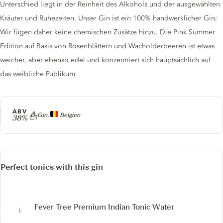
Unterschied liegt in der Reinheit des Alkohols und der ausgewählten
Kräuter und Ruhezeiten. Unser Gin ist ein 100% handwerklicher Gin;
Wir fügen daher keine chemischen Zusätze hinzu. Die Pink Summer
Edition auf Basis von Rosenblättern und Wacholderbeeren ist etwas
weicher, aber ebenso edel und konzentriert sich hauptsächlich auf
das weibliche Publikum.
ABV
Producer
D-Gin,
Belgien
38%
Perfect tonics with this gin
Fever Tree Premium Indian Tonic Water