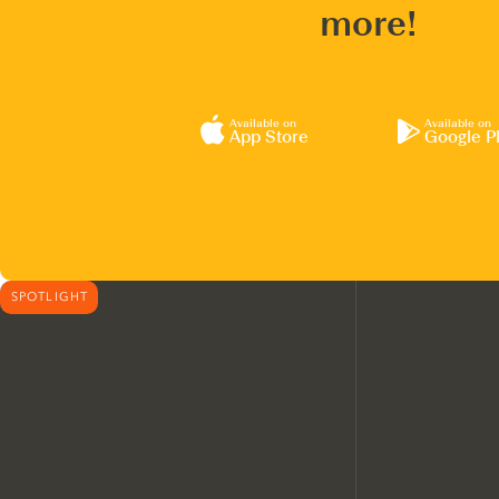
more!
Available on
Available on
App Store
Google P
SPOTLIGHT