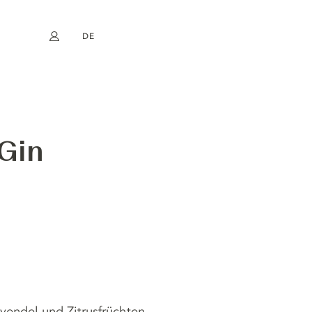
DE
Mein Konto
book
Instagram
EN
FR
NL
ES
Gin
endel und Zitrusfrüchten.