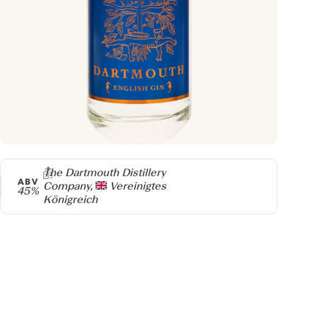
Producer
The Dartmouth Distillery
ABV
Company,
Vereinigtes
45%
Königreich