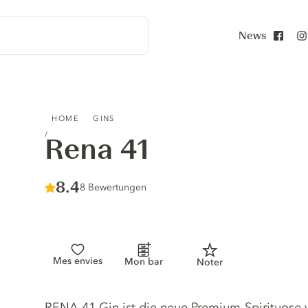
News
Face
RENA 41
HOME
GINS
Rena 41
Score :
8.4
/ 10
8 Bewertungen
Mes envies
Mon bar
Noter
Gin description
RENA 41 Gin ist die neue Premium-Spirituose 