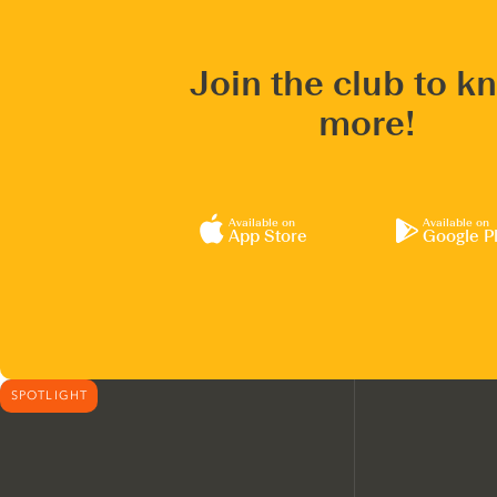
Join the club to k
more!
Available on
Available on
App Store
Google P
SPOTLIGHT