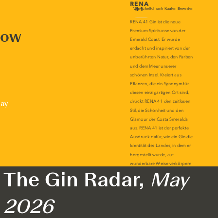
now
lay
The Gin Radar,
May
2026