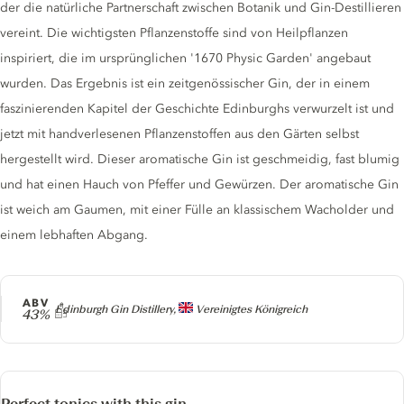
der die natürliche Partnerschaft zwischen Botanik und Gin-Destillieren
vereint. Die wichtigsten Pflanzenstoffe sind von Heilpflanzen
inspiriert, die im ursprünglichen '1670 Physic Garden' angebaut
wurden. Das Ergebnis ist ein zeitgenössischer Gin, der in einem
faszinierenden Kapitel der Geschichte Edinburghs verwurzelt ist und
jetzt mit handverlesenen Pflanzenstoffen aus den Gärten selbst
hergestellt wird. Dieser aromatische Gin ist geschmeidig, fast blumig
und hat einen Hauch von Pfeffer und Gewürzen. Der aromatische Gin
ist weich am Gaumen, mit einer Fülle an klassischem Wacholder und
einem lebhaften Abgang.
ABV
Producer
Edinburgh Gin Distillery,
Vereinigtes Königreich
43%
Perfect tonics with this gin