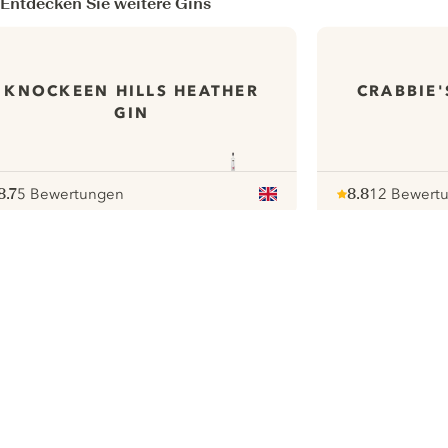
Entdecken Sie weitere Gins
KNOCKEEN HILLS HEATHER
CRABBIE'
GIN
8.7
5 Bewertungen
8.8
12 Bewert
ote :
 10
pour
Note :
/ 10
pour
ui.nextImg