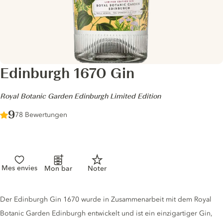
Edinburgh 1670 Gin
-
Royal Botanic Garden Edinburgh Limited Edition
Score :
9
/ 10
78 Bewertungen
Mes envies
Mon bar
Noter
Gin description
Der Edinburgh Gin 1670 wurde in Zusammenarbeit mit dem Royal
Botanic Garden Edinburgh entwickelt und ist ein einzigartiger Gin,