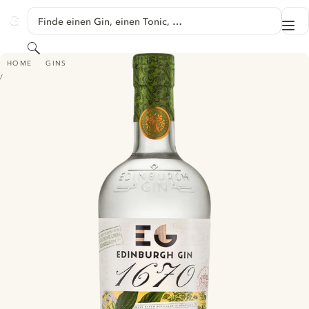
SPRINGE ZU HAUPTINHALT
Finde einen Gin, einen Tonic, …
Me
GINVENTORY
Suchen
EDINBURGH 1670 GIN - ROYAL BOTANIC GARDEN EDINBURGH LIMITED 
HOME
GINS