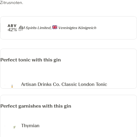
Zitrusnoten.
ABV
Producer
RM Spirits Limited,
Vereinigtes Königreich
42%
Perfect tonic with this gin
Artisan Drinks Co. Classic London Tonic
Perfect garnishes with this gin
Thymian