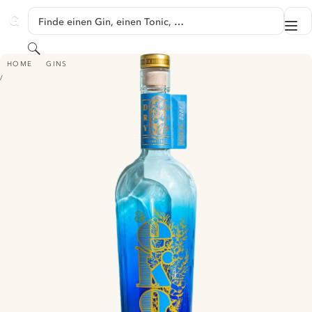
SPRINGE ZU HAUPTINHALT
Finde einen Gin, einen Tonic, …
Me
GINVENTORY
Suchen
EKO - SIGNATURE DRY GIN
HOME
GINS