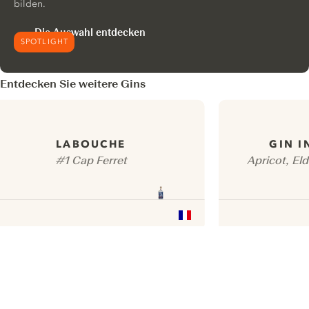
bilden.
Die Auswahl entdecken
SPOTLIGHT
Entdecken Sie weitere Gins
LABOUCHE
GIN I
#1 Cap Ferret
Apricot, Eld
ui.nextImg