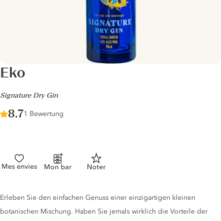
Eko
-
Signature Dry Gin
Score :
8.7
/ 10
1 Bewertung
Mes envies
Mon bar
Noter
Gin description
Erleben Sie den einfachen Genuss einer einzigartigen kleinen
botanischen Mischung. Haben Sie jemals wirklich die Vorteile der