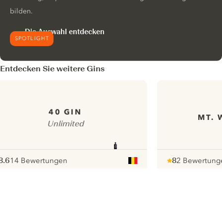
bilden.
Die Auswahl entdecken
SPOTLIGHT
Entdecken Sie weitere Gins
40 GIN
MT. 
Unlimited
8.6
14 Bewertungen
8
2 Bewertung
ote :
 10
pour
Note :
/ 10
pour
ui.nextImg