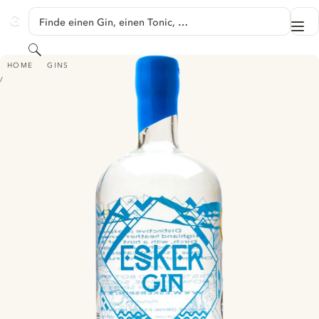
SPRINGE ZU HAUPTINHALT
Finde einen Gin, einen Tonic, …
Me
GINVENTORY
Suchen
ESKER ORIGINAL GIN
HOME
GINS