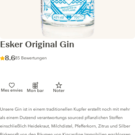
Esker Original Gin
Score :
8.6
/ 10
85 Bewertungen
Mes envies
Mon bar
Noter
Gin description
Unsere Gin ist in einem traditionellen Kupfer erstellt noch mit mehr
als einem Dutzend verantwortungs sourced pflanzlichen Stoffen
einschließlich Heidekraut, Milchdistel, Pfefferkorn, Zitrus und Silber
Birkensaft von den Bäumen von Kincardine Immobilien erschlossen.