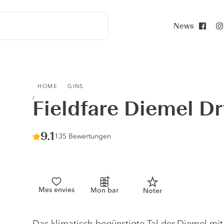
News
Face
FIELDFARE DIEMEL DRY GIN
HOME
GINS
Fieldfare Diemel Dr
Score :
9.1
/ 10
135 Bewertungen
Mes envies
Mon bar
Noter
Gin description
Das klimatisch begünstigte Tal der Diemel mit 