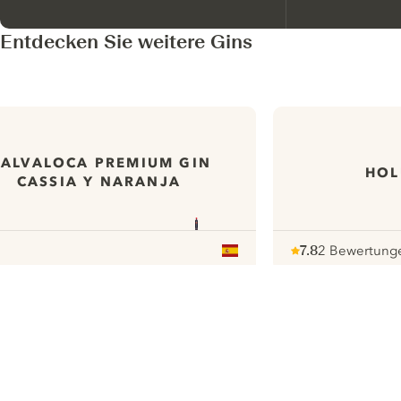
Entdecken Sie weitere Gins
ALVALOCA PREMIUM GIN
HOL
CASSIA Y NARANJA
7.8
2 Bewertung
Note :
/ 10
pour
ui.nextImg
N
Find the
perfect
serve,
C
Gin & Tonic