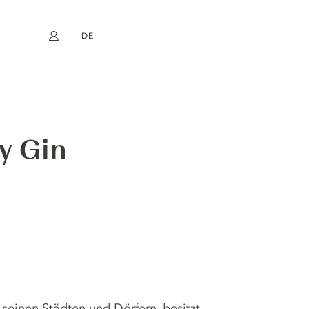
DE
Mein Konto
book
Instagram
EN
FR
NL
ES
y Gin
seinen Städten und Dörfern, besitzt