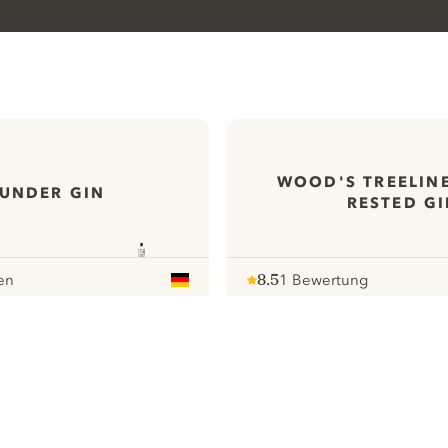
WOOD'S TREELIN
UNDER GIN
RESTED G
en
8.5
1 Bewertung
Note :
/ 10
pour
ews
Alle unsere Gins
ontact
Cookies Settings