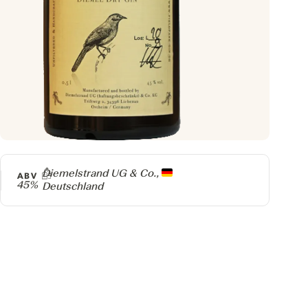
Producer
Diemelstrand UG & Co.,
ABV
45%
Deutschland