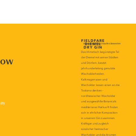
now
lay