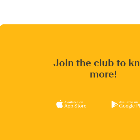
Join the club to k
more!
Available on
Available on
App Store
Google P