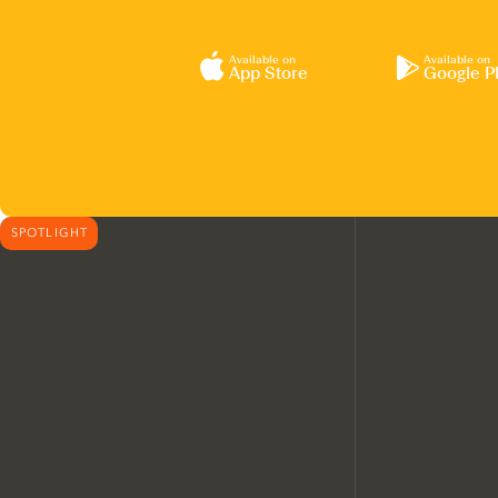
Available on
Available on
App Store
Google P
SPOTLIGHT