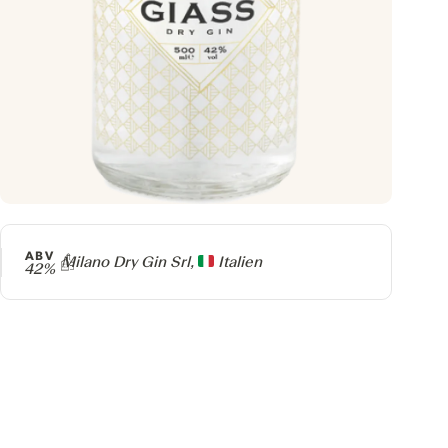
ABV
Producer
​Milano Dry Gin Srl,
Italien
42%