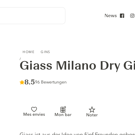
News
Face
GIASS MILANO DRY GIN
HOME
GINS
Giass Milano Dry G
Score :
8.5
/ 10
96 Bewertungen
Mes envies
Mon bar
Noter
Gin description
Giass ist aus der Idee von fünf Freunden gebore