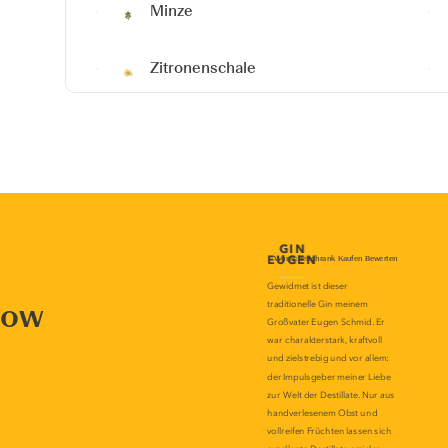
Minze
Zitronenschale
now