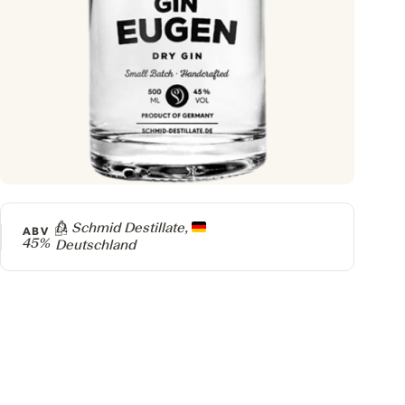
Producer
D. Schmid Destillate,
ABV
45%
Deutschland