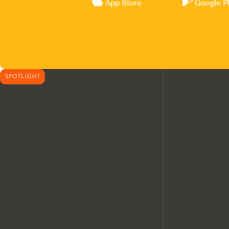
App Store
Google P
SPOTLIGHT