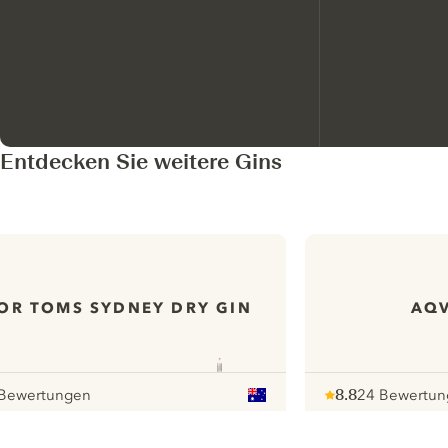
Entdecken Sie weitere Gins
OR TOMS SYDNEY DRY GIN
AQV
Bewertungen
8.8
24 Bewertu
r
Note :
/ 10
pour