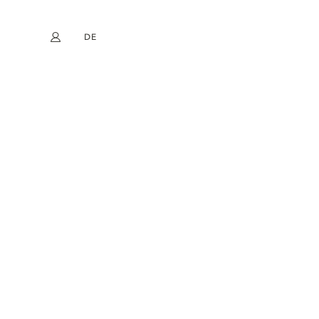
DE
Mein Konto
book
Instagram
EN
FR
NL
ES