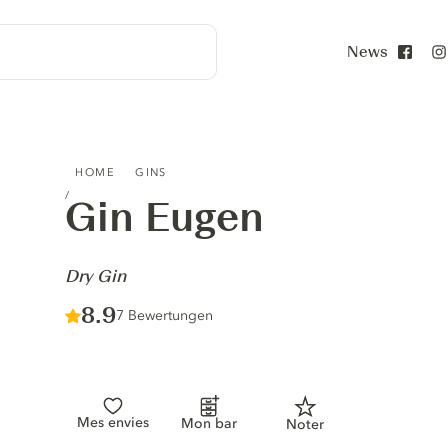
News
Face
GIN EUGEN - DRY GIN
HOME
GINS
Gin Eugen
-
Dry Gin
Score :
8.9
/ 10
7 Bewertungen
Mes envies
Mon bar
Noter