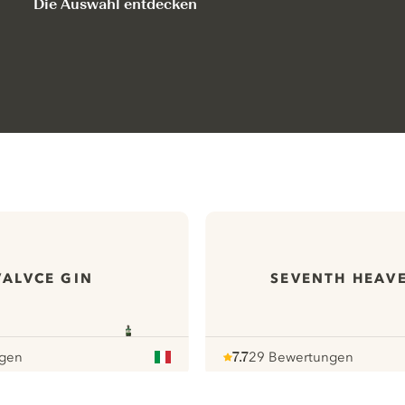
Die Auswahl entdecken
ALVCE GIN
SEVENTH HEAV
ngen
7.7
29 Bewertungen
Note :
/ 10
pour