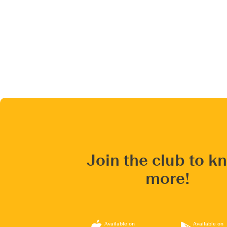
Join the club to k
more!
Available on
Available on