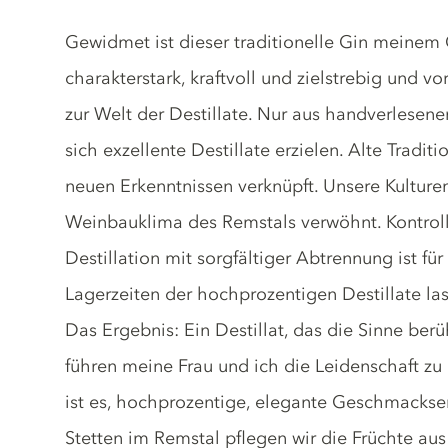
Gin description
Gewidmet ist dieser traditionelle Gin meinem
charakterstark, kraftvoll und zielstrebig und v
zur Welt der Destillate. Nur aus handverlesene
sich exzellente Destillate erzielen. Alte Tra
neuen Erkenntnissen verknüpft. Unsere Kultur
Weinbauklima des Remstals verwöhnt. Kontrol
Destillation mit sorgfältiger Abtrennung ist fü
Lagerzeiten der hochprozentigen Destillate 
Das Ergebnis: Ein Destillat, das die Sinne berüh
führen meine Frau und ich die Leidenschaft zu 
ist es, hochprozentige, elegante Geschmackser
Stetten im Remstal pflegen wir die Früchte a