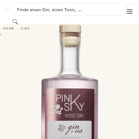
SPRINGE ZU HAUPTINHALT
Finde einen Gin, einen Tonic, …
Me
GINVENTORY
Suchen
GIN & US PINK SKY GIN
HOME
GINS