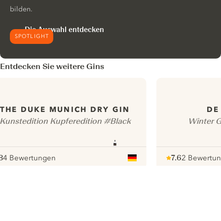
bilden.
Die Auswahl entdecken
SPOTLIGHT
Entdecken Sie weitere Gins
THE DUKE MUNICH DRY GIN
DE
Kunstedition Kupferedition #Black
Winter G
8
4 Bewertungen
7.6
2 Bewertu
ote :
 10
pour
Note :
/ 10
pour
ui.nextImg