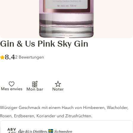
Gin & Us Pink Sky Gin
Score :
8.4
/ 10
2 Bewertungen
Mes envies
Mon bar
Noter
Gin description
Würziger Geschmack mit einem Hauch von Himbeeren, Wacholder,
Rosen, Erdbeeren, Koriander und Zitrusfrüchten.
ABV
Producer
Gin &Us Distillery,
Schweden