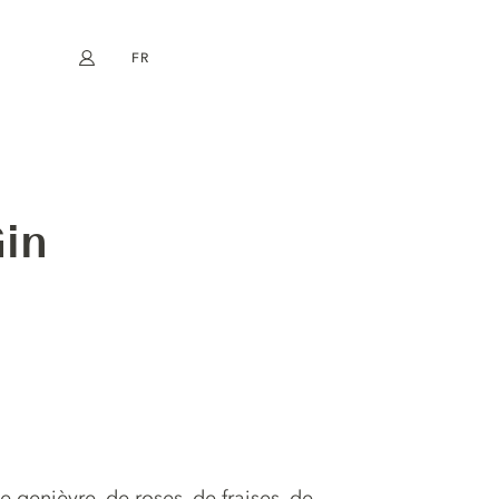
FR
Mon compte
book
Instagram
EN
DE
NL
ES
Gin
 genièvre, de roses, de fraises, de