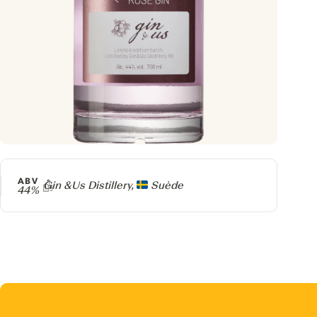
ABV
Producteur
Gin &Us Distillery,
Suède
44%