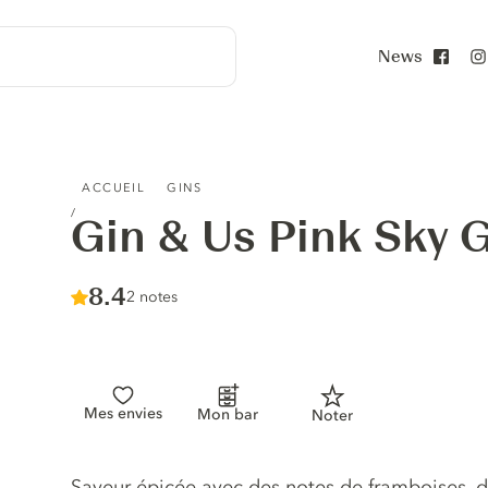
News
Face
GIN & US PINK SKY GIN
ACCUEIL
GINS
Gin & Us Pink Sky 
Score :
8.4
/ 10
2 notes
Mes envies
Mon bar
Noter
Description du gin
Saveur épicée avec des notes de framboises, de