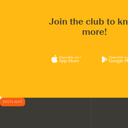
Join the club to k
more!
Disponible sur l’
Disponible su
App Store
Google P
SPOTLIGHT