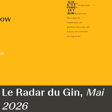
now
r
lay
Le Radar du Gin,
Mai
2026