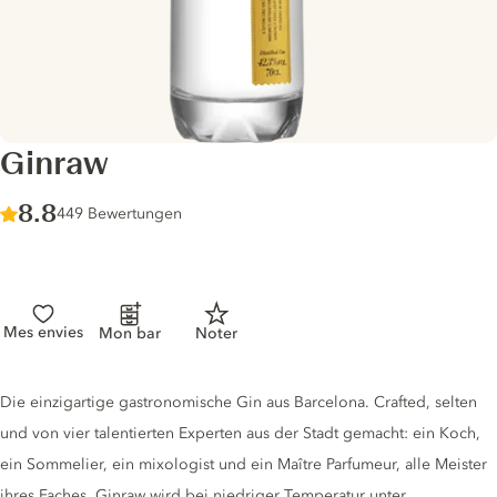
Ginraw
Score :
8.8
/ 10
449 Bewertungen
Mes envies
Mon bar
Noter
Gin description
Die einzigartige gastronomische Gin aus Barcelona. Crafted, selten
und von vier talentierten Experten aus der Stadt gemacht: ein Koch,
ein Sommelier, ein mixologist und ein Maître Parfumeur, alle Meister
ihres Faches. Ginraw wird bei niedriger Temperatur unter