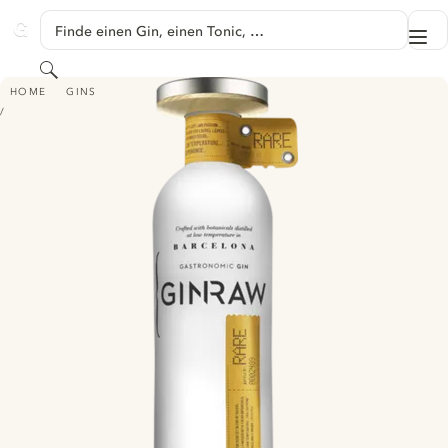
SPRINGE ZU HAUPTINHALT
Finde einen Gin, einen Tonic, …
Me
GINVENTORY
Suchen
GINRAW
HOME
GINS