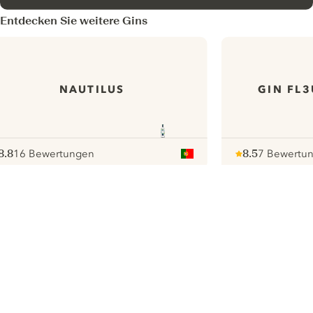
Entdecken Sie weitere Gins
NAUTILUS
GIN FL3
8.8
16 Bewertungen
8.5
7 Bewertu
ote :
 10
pour
Note :
/ 10
pour
ui.nextImg