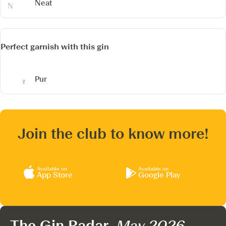
Neat
Perfect garnish with this gin
Pur
Join the club to know more!
Available on
Available on
App Store
Google Play
The Gin Radar,
May 2026