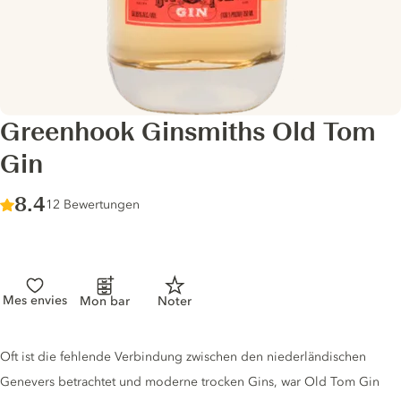
Greenhook Ginsmiths Old Tom
Gin
Score :
8.4
/ 10
12 Bewertungen
Mes envies
Mon bar
Noter
Gin description
Oft ist die fehlende Verbindung zwischen den niederländischen
Genevers betrachtet und moderne trocken Gins, war Old Tom Gin