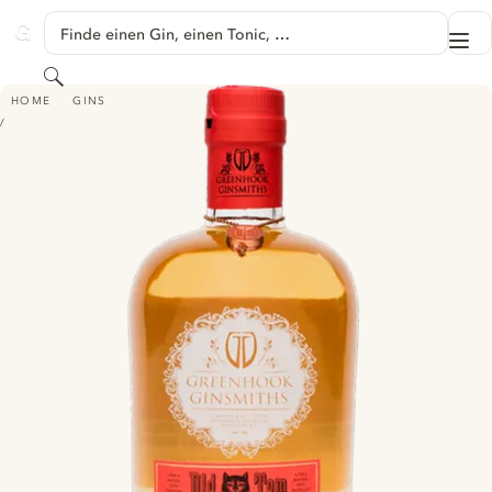
SPRINGE ZU HAUPTINHALT
Finde einen Gin, einen Tonic, …
Me
GINVENTORY
Suchen
GREENHOOK GINSMITHS OLD TOM GIN
HOME
GINS