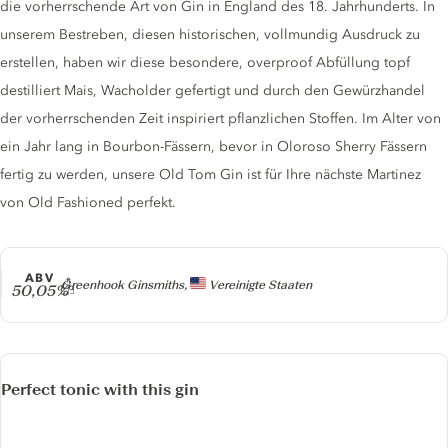
die vorherrschende Art von Gin in England des 18. Jahrhunderts. In
unserem Bestreben, diesen historischen, vollmundig Ausdruck zu
erstellen, haben wir diese besondere, overproof Abfüllung topf
destilliert Mais, Wacholder gefertigt und durch den Gewürzhandel
der vorherrschenden Zeit inspiriert pflanzlichen Stoffen. Im Alter von
ein Jahr lang in Bourbon-Fässern, bevor in Oloroso Sherry Fässern
fertig zu werden, unsere Old Tom Gin ist für Ihre nächste Martinez
von Old Fashioned perfekt.
ABV
Producer
Greenhook Ginsmiths,
Vereinigte Staaten
50,05%
Perfect tonic with this gin