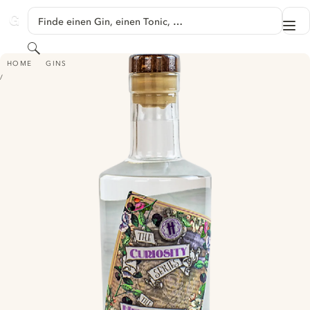
SPRINGE ZU HAUPTINHALT
Finde einen Gin, einen Tonic, …
Me
GINVENTORY
Suchen
HARLEY HOUSE - THE HEDGEROW ONE
HOME
GINS