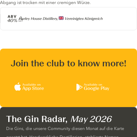
Abgang ist trocken mit einer cremigen Würze.
ABV
Producer
Harley House Distillery,
Vereinigtes Königreich
40%
Join the club to know more!
Available on
Available on
App Store
Google Play
The Gin Radar,
May 2026
Die Gins, die unsere Community diesen Monat auf die Karte