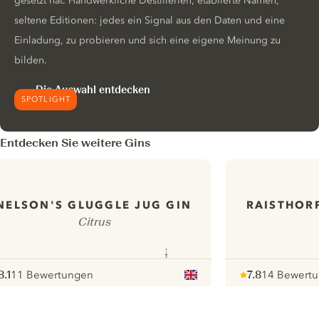
gesetzt hat. Handwerkliche Destillerien, etablierte Namen,
seltene Editionen: jedes ein Signal aus den Daten und eine
Einladung, zu probieren und sich eine eigene Meinung zu
bilden.
Die Auswahl entdecken
SPOTLIGHT
Entdecken Sie weitere Gins
RAISTHOR
NELSON'S GLUGGLE JUG GIN
Citrus
8.1
11 Bewertungen
7.8
14 Bewert
ote :
 10
pour
Note :
/ 10
pour
ui.nextImg