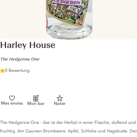
Harley House
-
The Hedgerow One
0 Bewertung
Mes envies
Mon bar
Noter
Gin description
The Hedgerow One - das ist der Herbst in einer Flasche, duftend und
fruchtig. Am Gaumen Brombeere, Apfel, Schlehe und Hagebutte. Der