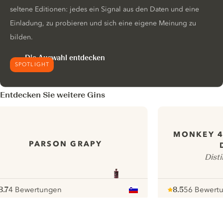
seltene Editionen: jedes ein Signal aus den Daten und eine
Einladung, zu probieren und sich eine eigene Meinung zu
bilden.
Die Auswahl entdecken
SPOTLIGHT
Entdecken Sie weitere Gins
MONKEY 
PARSON GRAPY
Disti
8.7
4 Bewertungen
8.5
56 Bewert
ote :
 10
pour
Note :
/ 10
pour
ui.nextImg