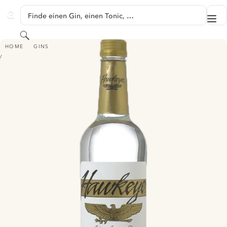
SPRINGE ZU HAUPTINHALT
Finde einen Gin, einen Tonic, …
Me
GINVENTORY
Suchen
HAWKEYE GIN
HOME
GINS